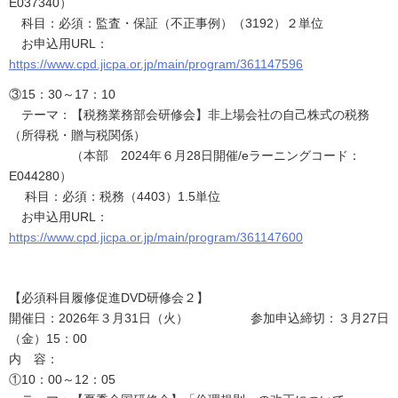
E037340）
科目：必須：監査・保証（不正事例）（3192）２単位
お申込用URL：
https://www.cpd.jicpa.or.jp/main/program/361147596
③15：30～17：10
テーマ：【税務業務部会研修会】非上場会社の自己株式の税務
（所得税・贈与税関係）
（本部 2024年６月28日開催/eラーニングコード：
E044280）
科目：必須：税務（4403）1.5単位
お申込用URL：
https://www.cpd.jicpa.or.jp/main/program/361147600
【必須科目履修促進DVD研修会２】
開催日：2026年３月31日（火） 参加申込締切：３月27日
（金）15：00
内 容：
①10：00～12：05