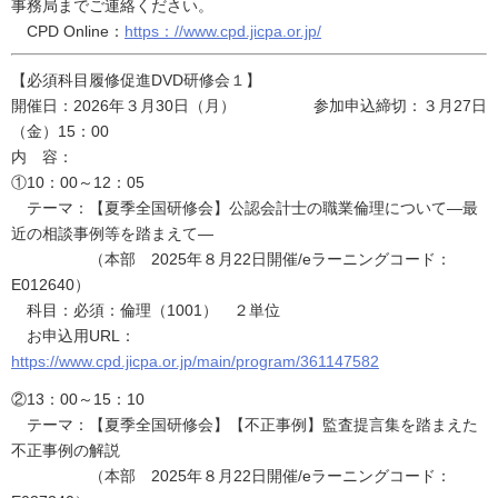
事務局までご連絡ください。
CPD Online：
https：//www.cpd.jicpa.or.jp/
【必須科目履修促進DVD研修会１】
開催日：2026年３月30日（月） 参加申込締切：３月27日
（金）15：00
内 容：
①10：00～12：05
テーマ：【夏季全国研修会】公認会計士の職業倫理について―最
近の相談事例等を踏まえて―
（本部 2025年８月22日開催/eラーニングコード：
E012640）
科目：必須：倫理（1001） ２単位
お申込用URL：
https://www.cpd.jicpa.or.jp/main/program/361147582
②13：00～15：10
テーマ：【夏季全国研修会】【不正事例】監査提言集を踏まえた
不正事例の解説
（本部 2025年８月22日開催/eラーニングコード：